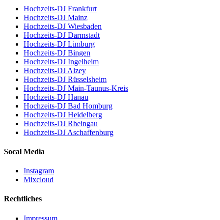
Hochzeits-DJ Frankfurt
Hochzeits-DJ Mainz
Hochzeits-DJ Wiesbaden
Hochzeits-DJ Darmstadt
Hochzeits-DJ Limburg
Hochzeits-DJ Bingen
Hochzeits-DJ Ingelheim
Hochzeits-DJ Alzey
Hochzeits-DJ Rüsselsheim
Hochzeits-DJ Main-Taunus-Kreis
Hochzeits-DJ Hanau
Hochzeits-DJ Bad Homburg
Hochzeits-DJ Heidelberg
Hochzeits-DJ Rheingau
Hochzeits-DJ Aschaffenburg
Socal Media
Instagram
Mixcloud
Rechtliches
Impressum