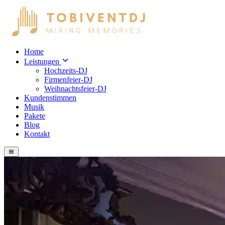
Home
Leistungen
Hochzeits-DJ
Firmenfeier-DJ
Weihnachtsfeier-DJ
Kundenstimmen
Musik
Pakete
Blog
Kontakt